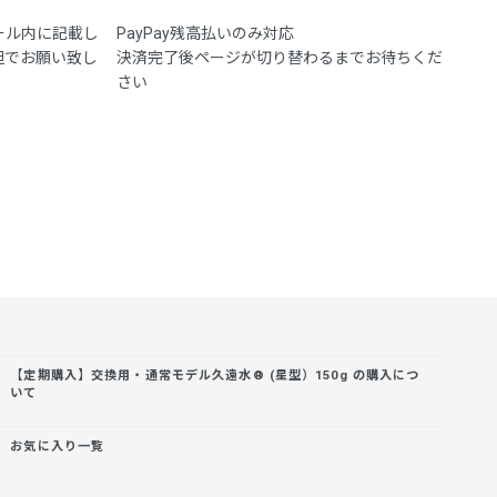
ール内に記載し
PayPay残高払いのみ対応
担でお願い致し
決済完了後ページが切り替わるまでお待ちくだ
さい
【定期購入】交換用・通常モデル久遠水® (星型）150g の購入につ
いて
お気に入り一覧