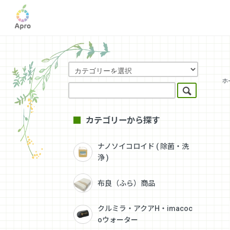
ホ
カテゴリーから探す
ナノソイコロイド ( 除菌・洗
浄 )
布良（ふら）商品
クルミラ・アクアH・imacoc
oウォーター