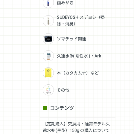
歯みがき
SUDEYOSHIスデヨシ（掃
除・消臭）
ソマチッド関連
久遠水®( 活性水 )・Ark
本（カタカムナ）など
その他
コンテンツ
【定期購入】交換用・通常モデル久
遠水® (星型）150g の購入について