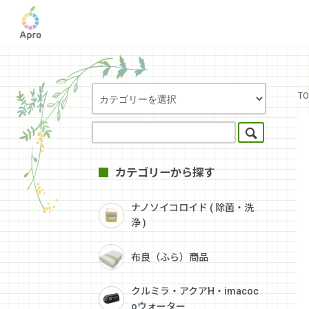
TO
カテゴリーから探す
ナノソイコロイド ( 除菌・洗
浄 )
布良（ふら）商品
クルミラ・アクアH・imacoc
oウォーター