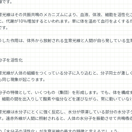
線です。
育光線はその共振共鳴のメカニズムにより、血液、体液、細胞を活性化
と、代謝が10％増加するといわれます。単に体を温めて血行をよくする
です。
うした作用は、体外から放射される生育光線と人間が自ら発している生
。
分子を活性化
育光線が人体の組織をつくっている分子に入り込むと、分子同士が激し
も同じ現象が起こります。
分子の特徴として、いくつもの（集団）を形成します。でも、体を構成
。細胞の間を出入りして酸素や塩分などを運びながら、常に動いていな
育光線は水分子にとくに強く反応し、水分が停滞している部分の水分子
す。遠赤外線が人間に照射されると、人体の水分子を振動させて共鳴吸
の「水分子の活性化」が生育光線の最大の特徴と言えるでしょう。