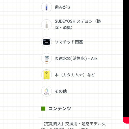
歯みがき
SUDEYOSHIスデヨシ（掃
除・消臭）
ソマチッド関連
久遠水®( 活性水 )・Ark
本（カタカムナ）など
その他
コンテンツ
【定期購入】交換用・通常モデル久