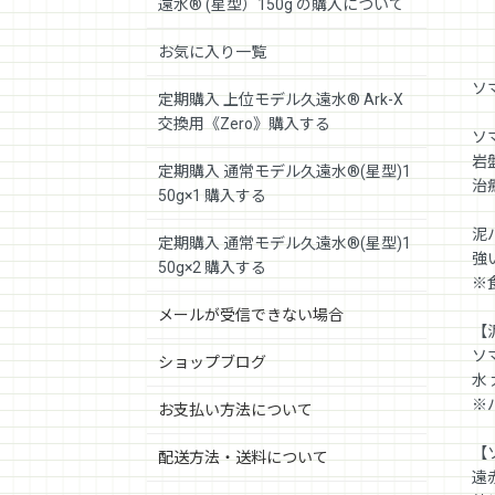
遠水® (星型）150g の購入について
お気に入り一覧
ソ
定期購入 上位モデル久遠水® Ark-X
交換用《Zero》購入する
ソ
岩
定期購入 通常モデル久遠水®(星型)1
治
50g×1 購入する
泥
定期購入 通常モデル久遠水®(星型)1
強
50g×2 購入する
※
メールが受信できない場合
【
ソ
ショップブログ
水
※
お支払い方法について
【
配送方法・送料について
遠