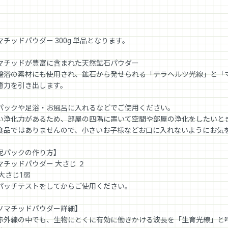
マチッドパウダー 300g 単品となります。
マチッドが豊富に含まれた天然鉱石パウダー
盤浴の素材にも使用され、鉱石から発せられる「テラヘルツ光線」と「
癒力を引き出します。
パックや足浴・お風呂に入れるなどでご使用ください。
い浄化力があるため、部屋の四隅に置いて空間や部屋の浄化をしたいと
食品ではありませんので、小さいお子様などお口に入れないようにお気
泥パックの作り方】
マチッドパウダー 大さじ ２
 大さじ1弱
パッチテストをしてからご使用ください。
ソマチッドパウダー詳細】
赤外線の中でも、生物にとくに有効に働きかける波長を「生育光線」と呼