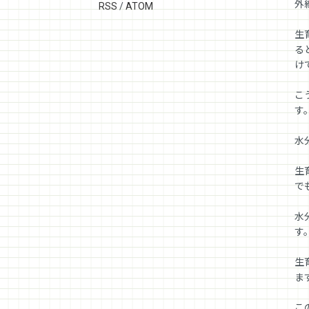
外
RSS
/
ATOM
生
る
け
こ
す
水
生
で
水
す
生
ま
こ