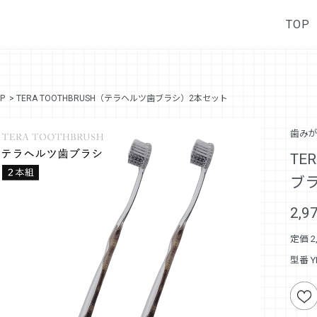
TOP
P
> TERA TOOTHBRUSH（テラヘルツ歯ブラシ）2本セット
歯みが
TE
ブ
2,
定価 2
型番 Y