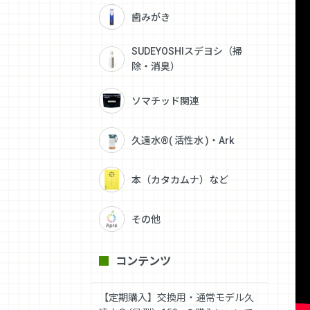
歯みがき
SUDEYOSHIスデヨシ（掃
除・消臭）
ソマチッド関連
久遠水®( 活性水 )・Ark
本（カタカムナ）など
その他
コンテンツ
【定期購入】交換用・通常モデル久