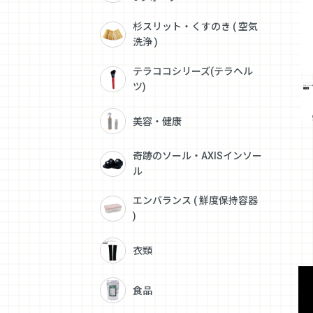
杉スリット・くすのき ( 空気
洗浄 )
テラココシリーズ(テラヘル
ツ)
美容・健康
奇跡のソール・AXISインソー
ル
エンバランス ( 鮮度保持容器
)
衣類
食品