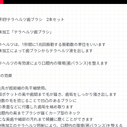
界初!テラヘルツ歯ブラシ 2本セット
殊加工「テラヘルツ歯ブラシ」
ラヘルツは、1秒間に1兆回振動する振動数の単位をいいます
殊加工によって歯ブラシからテラヘルツ波を出します
ラヘルツの有効波により口腔内の環境(菌バランス)を整えます
つの効果
.毛先が超局細の先干細使用。
周ポケットの奥や歯間まで毛が届き、歯垢をしっかり掻き出します
.複数の毛を捻じることで凹凸のあるブラシに
の表面などに付着した歯垢を絡め取ります
.口腔内の奥までブラシが届くカープ型のネック
にな奥歯や細部の汚れまで綺麗に磨くことができます
.特殊加工のテラヘルツ照射により、口腔内の環境(菌バランス)を整える