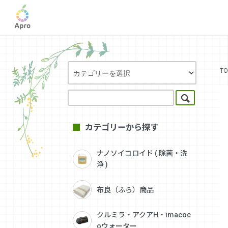
TO
カテゴリーから探す
ナノソイコロイド ( 除菌・洗
浄 )
布良（ふら）商品
クルミラ・アクアH・imacoc
oウォーター